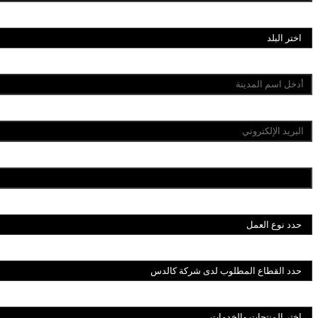
البلد*
المدينة*
البريد الإلكتروني للتسجيل*
رقم الهاتف*
نوع العمل*
قطاع شركة "كالدس"*
المنتجات والخدمات*