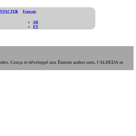
ONTACTER
Français
AR
EN
 mobiles. Conçu et développé aux Émirats arabes unis, l’ALHEDA se