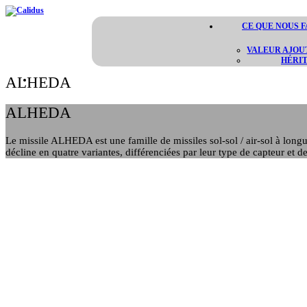
CE QUE NOUS F
VALEUR AJOU
HÉRI
ALHEDA
ALHEDA
Le missile ALHEDA est une famille de missiles sol-sol / air-sol à lon
décline en quatre variantes, différenciées par leur type de capteur et de