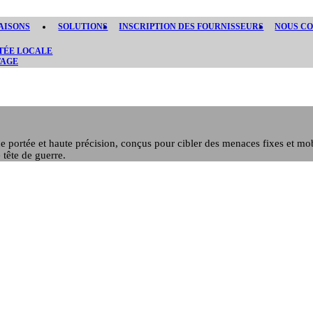
AISONS
SOLUTIONS
INSCRIPTION DES FOURNISSEURS
NOUS C
TÉE LOCALE
TAGE
gue portée et haute précision, conçus pour cibler des menaces fixes et
 tête de guerre.